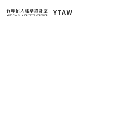
|
YTAW
竹味佑人建築設計室
YUTO TAKEMI ARCHITECTS WORKSHOP
2022.06.18
LECTURE