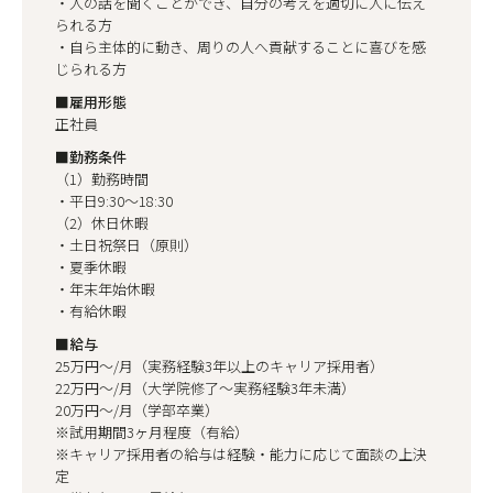
・人の話を聞くことができ、自分の考えを適切に人に伝え
られる方
・自ら主体的に動き、周りの人へ貢献することに喜びを感
じられる方
■雇用形態
正社員
■勤務条件
（1）勤務時間
・平日9:30〜18:30
（2）休日休暇
・土日祝祭日（原則）
・夏季休暇
・年末年始休暇
・有給休暇
■給与
25万円〜/月（実務経験3年以上のキャリア採用者）
22万円〜/月（大学院修了〜実務経験3年未満）
20万円〜/月（学部卒業）
※試用期間3ヶ月程度（有給）
※キャリア採用者の給与は経験・能力に応じて面談の上決
定