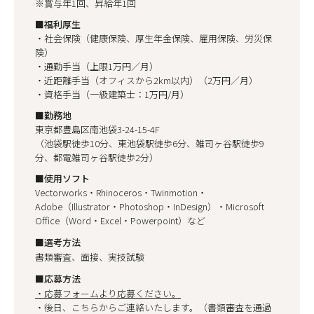
※賞与年1回、昇給年1回
■福利厚生
・社会保険（健康保険、厚生年金保険、雇用保険、労災保
険）
・通勤手当（上限1万円／月）
・近距離手当（オフィスから2km以内）（2万円／月）
・資格手当（一級建築士：1万円/月）
■勤務地
東京都豊島区南池袋3-24-15-4F
（池袋駅徒歩10分、東池袋駅徒歩6分、雑司ヶ谷駅徒歩9
分、都電雑司ヶ谷駅徒歩2分）
■使用ソフト
Vectorworks・Rhinoceros・Twinmotion・
Adobe（Illustrator・Photoshop・InDesign）・Microsoft
Office（Word・Excel・Powerpoint）など
■選考方法
書類審査、面接、実技試験
■応募方法
・応募フォームより応募ください。
・後日、こちらからご連絡いたします。（書類審査を通過