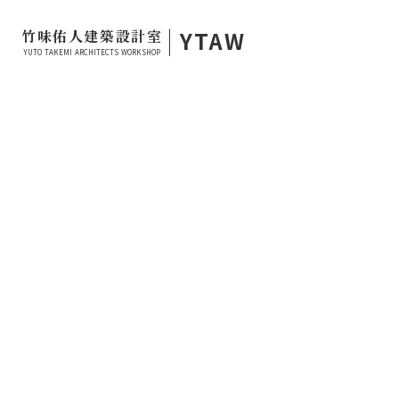
|
YTAW
竹味佑人建築設計室
YUTO TAKEMI ARCHITECTS WORKSHOP
2021.04.14
MEDIA